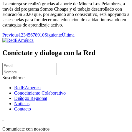
La entrega se realizó gracias al aporte de Minera Los Pelambres, a
través del programa Somos Choapa y el trabajo desarrollado con
Educación 2020 que, por segundo año consecutivo, está apoyando a
las escuelas para fortalecer una educación de calidad innovando en
estrategias de aprendizaje activo.
Previous
1
2
3
4
5
6
7
8
9
10
Siguiente
Última
Conéctate y dialoga con la Red
Suscribirme
RedEAmérica
Conocimiento Colaborativo
Diálogo Regional
Noticias
Contacto
[User:Username]
Comunícate con nosotros