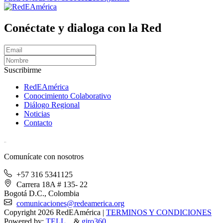
Conéctate y dialoga con la Red
Suscribirme
RedEAmérica
Conocimiento Colaborativo
Diálogo Regional
Noticias
Contacto
[User:Username]
Comunícate con nosotros
+57 316 5341125
Carrera 18A # 135- 22
Bogotá D.C., Colombia
comunicaciones@redeamerica.org
Copyright 2026 RedEAmérica
|
TERMINOS Y CONDICIONES
Powered by:
TELL...
&
giro360