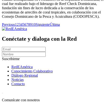
cual fue realizado bajo el liderazgo de Reef Check Dominicana,
fundación sin fines de lucro dedicada a la conservación de los
ecosistemas de arrecifes de coral tropicales, en colaboración con el
Consejo Dominicano de la Pesca y Acuicultura (CODOPESCA).
Previous
1
2
3
4
5
6
7
8
9
10
Siguiente
Última
Conéctate y dialoga con la Red
Suscribirme
RedEAmérica
Conocimiento Colaborativo
Diálogo Regional
Noticias
Contacto
[User:Username]
Comunícate con nosotros