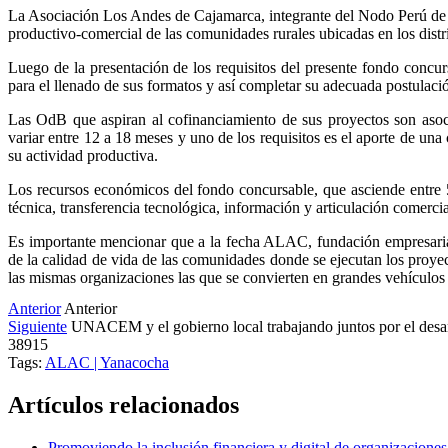
La Asociación Los Andes de Cajamarca, integrante del Nodo Perú de 
productivo-comercial de las comunidades rurales ubicadas en los dis
Luego de la presentación de los requisitos del presente fondo concur
para el llenado de sus formatos y así completar su adecuada postulación
Las OdB que aspiran al cofinanciamiento de sus proyectos son asocia
variar entre 12 a 18 meses y uno de los requisitos es el aporte de una
su actividad productiva.
Los recursos económicos del fondo concursable, que asciende entre 5
técnica, transferencia tecnológica, información y articulación comercia
Es importante mencionar que a la fecha ALAC, fundación empresarial 
de la calidad de vida de las comunidades donde se ejecutan los proyec
las mismas organizaciones las que se convierten en grandes vehículo
Anterior
Anterior
Siguiente
UNACEM y el gobierno local trabajando juntos por el desa
38915
Tags:
ALAC | Yanacocha
Artículos relacionados
Promoviendo la inclusión financiera y digital de organizacione