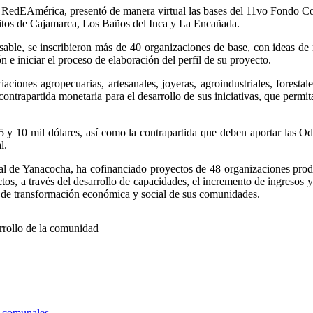
RedEAmérica, presentó de manera virtual las bases del 11vo Fondo Co
tritos de Cajamarca, Los Baños del Inca y La Encañada.
sable, se inscribieron más de 40 organizaciones de base, con ideas de
 e iniciar el proceso de elaboración del perfil de su proyecto.
ciones agropecuarias, artesanales, joyeras, agroindustriales, foresta
 contrapartida monetaria para el desarrollo de sus iniciativas, que permi
 y 10 mil dólares, así como la contrapartida que deben aportar las OdB
l.
de Yanacocha, ha cofinanciado proyectos de 48 organizaciones product
tos, a través del desarrollo de capacidades, el incremento de ingresos y
s de transformación económica y social de sus comunidades.
rrollo de la comunidad
s comunales