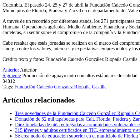
Colombia. El pasado 24, 25 y 27 de abril la Fundación Caicedo González
Municipios de Florida, Pradera y Zarzal en el departamento del Vall
A través de un recorrido por diferentes stands, los 271 participantes 
Humana, Operaciones agrícolas, Medio Ambiente, Financiera y Social. 
carteleras, su sentir sobre el compromiso de la compañía y la Fundación
Cabe resaltar que estás jornadas se realizan en el marco del compromi
sinergia entre los valores, intereses y expectativas empresariales y l
Crédito texto y fotos: Fundación Caicedo González Riopaila Castilla
Anterior
Anterior
Siguiente
Producción de aguaymanto con altos estándares de calidad
34812
Tags:
Fundación Caicedo González Riopaila Castilla
Artículos relacionados
Tres novedades de la Fundación Caicedo González Riopaila Cas
Donación de 52 mil tapabocas para Cali, Florida, Pradera y Za
Diez toneladas de piña entregadas a comunidades vulnerables 
315 jóvenes y adultos certificados en TIC, emprendimiento y 
Se crea nodo de educación superior en el municipio de Florida