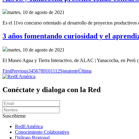
martes, 10 de agosto de 2021
Es el 11vo concurso orientado al desarrollo de proyectos productivos
3 años fomentando curiosidad y el aprendi
martes, 10 de agosto de 2021
El Museo Agua y Tierra Interactivo, de ALAC | Yanacocha, en Perú ce
First
Previous
3
4
5
6
7
8
9
10
11
12
Siguiente
Última
Conéctate y dialoga con la Red
Suscribirme
RedEAmérica
Conocimiento Colaborativo
Diálogo Regional