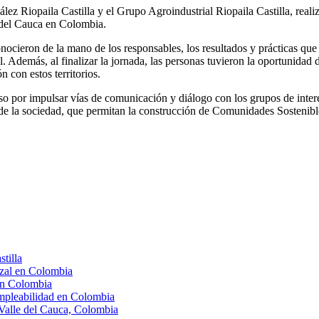
 Riopaila Castilla y el Grupo Agroindustrial Riopaila Castilla, realiza
e del Cauca en Colombia.
conocieron de la mano de los responsables, los resultados y prácticas q
Además, al finalizar la jornada, las personas tuvieron la oportunidad 
 con estos territorios.
so por impulsar vías de comunicación y diálogo con los grupos de interés
os de la sociedad, que permitan la construcción de Comunidades Sostenibl
tilla
rzal en Colombia
en Colombia
empleabilidad en Colombia
 Valle del Cauca, Colombia