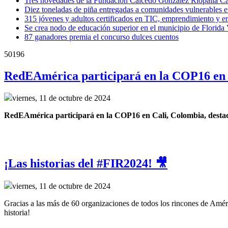
Tres novedades de la Fundación Caicedo González Riopaila Cas
Diez toneladas de piña entregadas a comunidades vulnerables 
315 jóvenes y adultos certificados en TIC, emprendimiento y 
Se crea nodo de educación superior en el municipio de Florida
87 ganadores premia el concurso dulces cuentos
50196
RedEAmérica participará en la COP16 en 
viernes, 11 de octubre de 2024
RedEAmérica participará en la COP16 en Cali, Colombia, destacand
¡Las historias del #FIR2024! 🎥
viernes, 11 de octubre de 2024
Gracias a las más de 60 organizaciones de todos los rincones de Améri
historia!