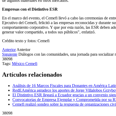
de algunos materiales en otros mercados.
Empresas con el Distintivo ESR
En el marco del evento, el Cemefi llevó a cabo las ceremonias de ent
Ejecutivo del Cemefi, felicitó a las empresas reconocidas y durante s
comportamiento corporativo. Y que por esta razón, las ESR deben adel
generar valor compartido, a todos sus públicos", enfatizó.
Crédito texto y fotos: Cemefi
Anterior
Anterior
Siguiente
Diálogos con las comunidades, una jornada para socializar 
38098
Tags:
México
Cemefi
Artículos relacionados
Análisis de 16 Marcos Fiscales para Donantes en América Lati
RedEAmérica agradece los aportes de Jorge Villalobos Grzyb
El Distintivo ESR llegará a Ecuador gracias a un convenio si
Convocatorias de Empresa Ejemplar y Comprometida por su R
Cemefi realizó sondeo sobre la respuesta de organizaciones ci
38098