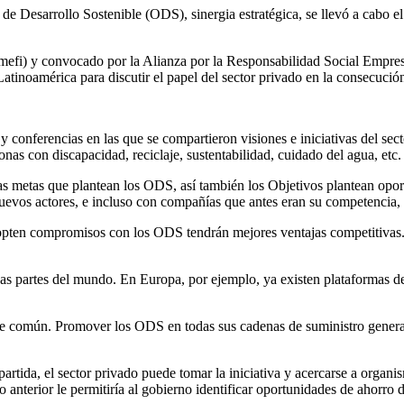
de Desarrollo Sostenible (ODS), sinergia estratégica, se llevó a cabo
Cemefi) y convocado por la Alianza por la Responsabilidad Social Em
tinoamérica para discutir el papel del sector privado en la consecución 
os y conferencias en las que se compartieron visiones e iniciativas del 
nas con discapacidad, reciclaje, sustentabilidad, cuidado del agua, etc.
las metas que plantean los ODS, así también los Objetivos plantean opo
nuevos actores, e incluso con compañías que antes eran su competencia, 
opten compromisos con los ODS tendrán mejores ventajas competitivas. E
as partes del mundo. En Europa, por ejemplo, ya existen plataformas de
e común. Promover los ODS en todas sus cadenas de suministro generar
ida, el sector privado puede tomar la iniciativa y acercarse a organi
nterior le permitiría al gobierno identificar oportunidades de ahorro de 