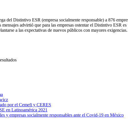
rega del Distintivo ESR (empresa socialmente responsable) a 876 empre
us mensajes advirtió que para las empresas ostentar el Distintivo ESR es
antarse a las expectativas de nuevos públicos con mayores exigencias. 
resultados
na
owicz
gnado por el Cemefi y CERES
SE en Latinoamérica 2021
viles y empresas socialmente responsables ante el Covid-19 en México