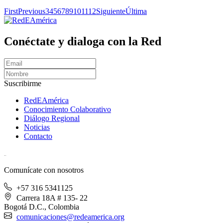
First
Previous
3
4
5
6
7
8
9
10
11
12
Siguiente
Última
Conéctate y dialoga con la Red
Suscribirme
RedEAmérica
Conocimiento Colaborativo
Diálogo Regional
Noticias
Contacto
[User:Username]
Comunícate con nosotros
+57 316 5341125
Carrera 18A # 135- 22
Bogotá D.C., Colombia
comunicaciones@redeamerica.org