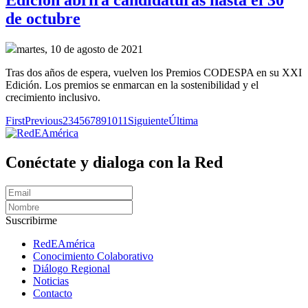
de octubre
martes, 10 de agosto de 2021
Tras dos años de espera, vuelven los Premios CODESPA en su XXI
Edición. Los premios se enmarcan en la sostenibilidad y el
crecimiento inclusivo.
First
Previous
2
3
4
5
6
7
8
9
10
11
Siguiente
Última
Conéctate y dialoga con la Red
Suscribirme
RedEAmérica
Conocimiento Colaborativo
Diálogo Regional
Noticias
Contacto