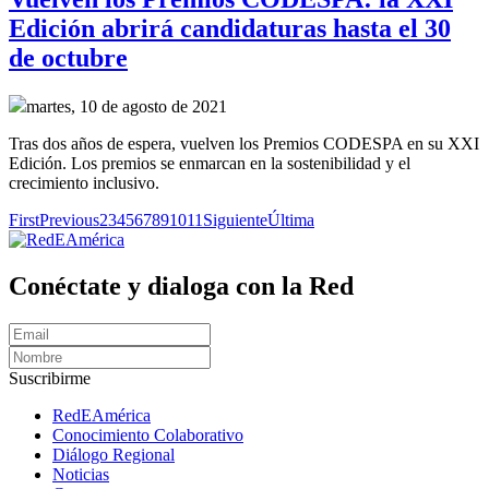
Edición abrirá candidaturas hasta el 30
de octubre
martes, 10 de agosto de 2021
Tras dos años de espera, vuelven los Premios CODESPA en su XXI
Edición. Los premios se enmarcan en la sostenibilidad y el
crecimiento inclusivo.
First
Previous
2
3
4
5
6
7
8
9
10
11
Siguiente
Última
Conéctate y dialoga con la Red
Suscribirme
RedEAmérica
Conocimiento Colaborativo
Diálogo Regional
Noticias