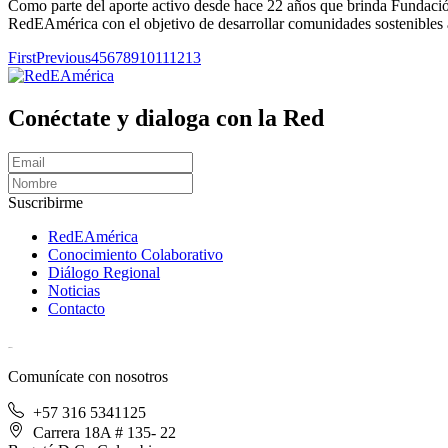
Como parte del aporte activo desde hace 22 años que brinda Fundación 
RedEAmérica con el objetivo de desarrollar comunidades sostenibles
First
Previous
4
5
6
7
8
9
10
11
12
13
Conéctate y dialoga con la Red
Suscribirme
RedEAmérica
Conocimiento Colaborativo
Diálogo Regional
Noticias
Contacto
[User:Username]
Comunícate con nosotros
+57 316 5341125
Carrera 18A # 135- 22