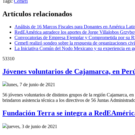
Tags:
Cemefi
Artículos relacionados
Análisis de 16 Marcos Fiscales para Donantes en América Lati
RedEAmérica agradece los aportes de Jorge Villalobos Grzyb
Convocatorias de Empresa Ejemplar y Comprometida por su R
Cemefi realizó sondeo sobre la respuesta de organizaciones ci
La Iniciativa Común del Nodo Mexicano y su experiencia en ge
53310
Jóvenes voluntarios de Cajamarca, en Perú
lunes, 7 de junio de 2021
56 jóvenes voluntarios de distintos grupos de la región Cajamarca, en 
brindaron asistencia técnica a los directivos de 56 Juntas Administra
Fundación Terra se integra a RedEAméric
jueves, 3 de junio de 2021