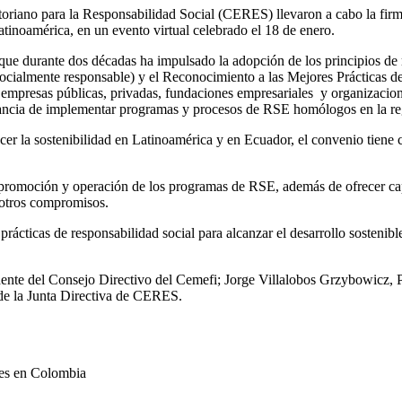
toriano para la Responsabilidad Social (CERES) llevaron a cabo la fir
atinoamérica, en un evento virtual celebrado el 18 de enero.
 que durante dos décadas ha impulsado la adopción de los principios de 
socialmente responsable) y el Reconocimiento a las Mejores Prácticas 
empresas públicas, privadas, fundaciones empresariales y organizaciones
ancia de implementar programas y procesos de RSE homólogos en la re
lecer la sostenibilidad en Latinoamérica y en Ecuador, el convenio tien
la promoción y operación de los programas de RSE, además de ofrecer ca
 otros compromisos.
ácticas de responsabilidad social para alcanzar el desarrollo sostenible e
esidente del Consejo Directivo del Cemefi; Jorge Villalobos Grzybowic
e la Junta Directiva de CERES.
les en Colombia