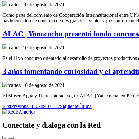
martes, 10 de agosto de 2021
Como parte del convenio de
Cooperación Interinstitucional
entre UNA
pavimentación de concreto de tres grandes
avenidas
que conforman el 
ALAC | Yanacocha presentó fondo concursa
martes, 10 de agosto de 2021
Es el 11vo concurso orientado al desarrollo de proyectos productivos
3 años fomentando curiosidad y el aprendi
martes, 10 de agosto de 2021
El Museo Agua y Tierra Interactivo, de ALAC | Yanacocha, en Perú ce
First
Previous
3
4
5
6
7
8
9
10
11
12
Siguiente
Última
Conéctate y dialoga con la Red