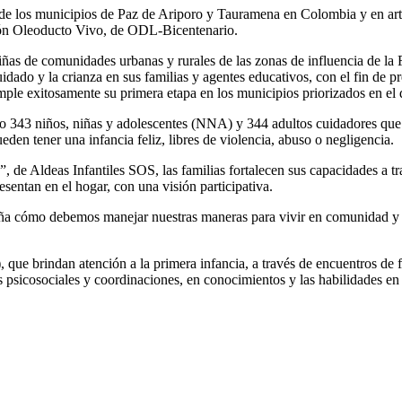
s de los municipios de Paz de Ariporo y Tauramena en Colombia y en art
ción Oleoducto Vivo, de ODL-Bicentenario.
niñas de comunidades urbanas y rurales de las zonas de influencia de 
dado y la crianza en sus familias y agentes educativos, con el fin de pr
cumple exitosamente su primera etapa en los municipios priorizados en e
o 343 niños, niñas y adolescentes (NNA) y 344 adultos cuidadores que m
eden tener una infancia feliz, libres de violencia, abuso o negligencia.
de Aldeas Infantiles SOS, las familias fortalecen sus capacidades a trav
esentan en el hogar, con una visión participativa.
ña cómo debemos manejar nuestras maneras para vivir en comunidad y pr
 que brindan atención a la primera infancia, a través de encuentros 
os psicosociales y coordinaciones, en conocimientos y las habilidades en