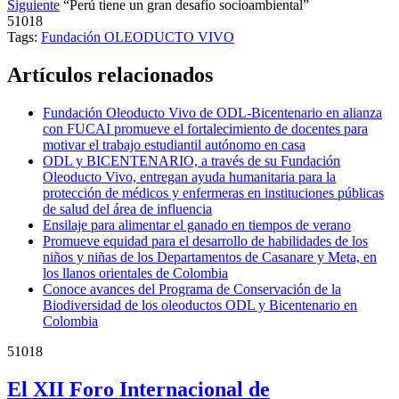
Siguiente
“Perú tiene un gran desafío socioambiental”
51018
Tags:
Fundación OLEODUCTO VIVO
Artículos relacionados
Fundación Oleoducto Vivo de ODL-Bicentenario en alianza
con FUCAI promueve el fortalecimiento de docentes para
motivar el trabajo estudiantil autónomo en casa
ODL y BICENTENARIO, a través de su Fundación
Oleoducto Vivo, entregan ayuda humanitaria para la
protección de médicos y enfermeras en instituciones públicas
de salud del área de influencia
Ensilaje para alimentar el ganado en tiempos de verano
Promueve equidad para el desarrollo de habilidades de los
niños y niñas de los Departamentos de Casanare y Meta, en
los llanos orientales de Colombia
Conoce avances del Programa de Conservación de la
Biodiversidad de los oleoductos ODL y Bicentenario en
Colombia
51018
El XII Foro Internacional de