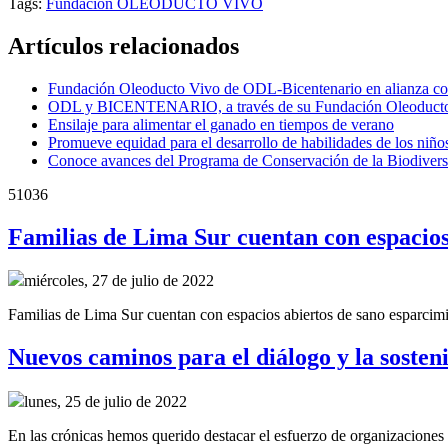
Tags:
Fundación OLEODUCTO VIVO
Artículos relacionados
Fundación Oleoducto Vivo de ODL-Bicentenario en alianza con 
ODL y BICENTENARIO, a través de su Fundación Oleoducto Vivo,
Ensilaje para alimentar el ganado en tiempos de verano
Promueve equidad para el desarrollo de habilidades de los niño
Conoce avances del Programa de Conservación de la Biodivers
51036
Familias de Lima Sur cuentan con espacios 
miércoles, 27 de julio de 2022
Familias de Lima Sur cuentan con espacios abiertos de sano esparcimi
Nuevos caminos para el diálogo y la sosten
lunes, 25 de julio de 2022
En las crónicas hemos querido destacar el esfuerzo de organizaciones 