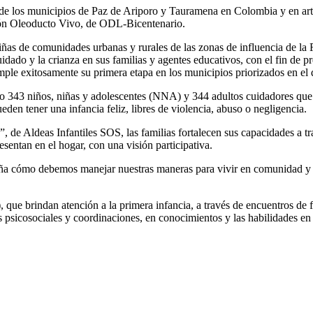
s de los municipios de Paz de Ariporo y Tauramena en Colombia y en art
ción Oleoducto Vivo, de ODL-Bicentenario.
niñas de comunidades urbanas y rurales de las zonas de influencia de 
dado y la crianza en sus familias y agentes educativos, con el fin de pr
cumple exitosamente su primera etapa en los municipios priorizados en e
o 343 niños, niñas y adolescentes (NNA) y 344 adultos cuidadores que m
eden tener una infancia feliz, libres de violencia, abuso o negligencia.
de Aldeas Infantiles SOS, las familias fortalecen sus capacidades a trav
esentan en el hogar, con una visión participativa.
ña cómo debemos manejar nuestras maneras para vivir en comunidad y pr
 que brindan atención a la primera infancia, a través de encuentros 
os psicosociales y coordinaciones, en conocimientos y las habilidades en