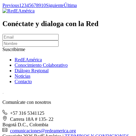
Previous
1
2
3
4
5
6
7
8
9
10
Siguiente
Última
Conéctate y dialoga con la Red
Suscribirme
RedEAmérica
Conocimiento Colaborativo
Diálogo Regional
Noticias
Contacto
[User:Username]
Comunícate con nosotros
+57 316 5341125
Carrera 18A # 135- 22
Bogotá D.C., Colombia
comunicaciones@redeamerica.org