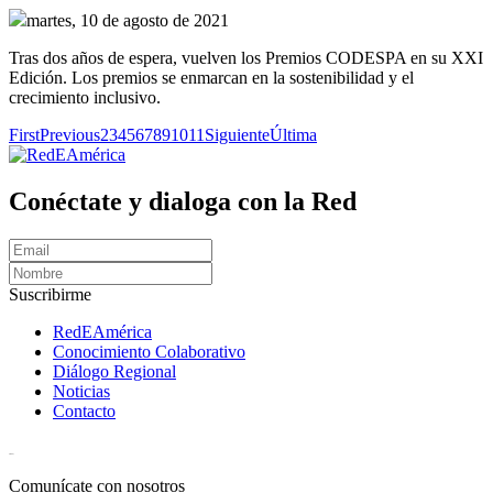
martes, 10 de agosto de 2021
Tras dos años de espera, vuelven los Premios CODESPA en su XXI
Edición. Los premios se enmarcan en la sostenibilidad y el
crecimiento inclusivo.
First
Previous
2
3
4
5
6
7
8
9
10
11
Siguiente
Última
Conéctate y dialoga con la Red
Suscribirme
RedEAmérica
Conocimiento Colaborativo
Diálogo Regional
Noticias
Contacto
[User:Username]
Comunícate con nosotros