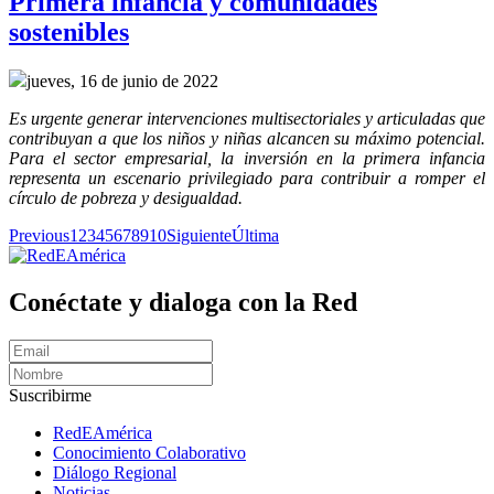
Primera infancia y comunidades
sostenibles
jueves, 16 de junio de 2022
Es urgente generar intervenciones multisectoriales y articuladas que
contribuyan a que los niños y niñas alcancen su máximo potencial.
Para el sector empresarial, la inversión en la primera infancia
representa un escenario privilegiado para contribuir a romper el
círculo de pobreza y desigualdad.
Previous
1
2
3
4
5
6
7
8
9
10
Siguiente
Última
Conéctate y dialoga con la Red
Suscribirme
RedEAmérica
Conocimiento Colaborativo
Diálogo Regional
Noticias