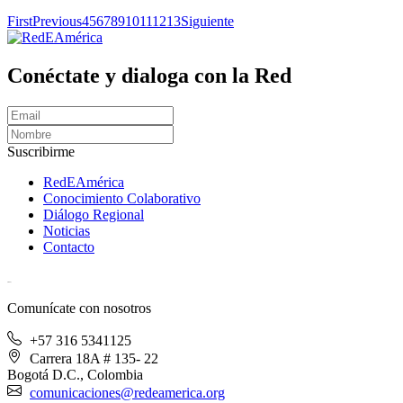
First
Previous
4
5
6
7
8
9
10
11
12
13
Siguiente
Conéctate y dialoga con la Red
Suscribirme
RedEAmérica
Conocimiento Colaborativo
Diálogo Regional
Noticias
Contacto
[User:Username]
Comunícate con nosotros
+57 316 5341125
Carrera 18A # 135- 22
Bogotá D.C., Colombia
comunicaciones@redeamerica.org