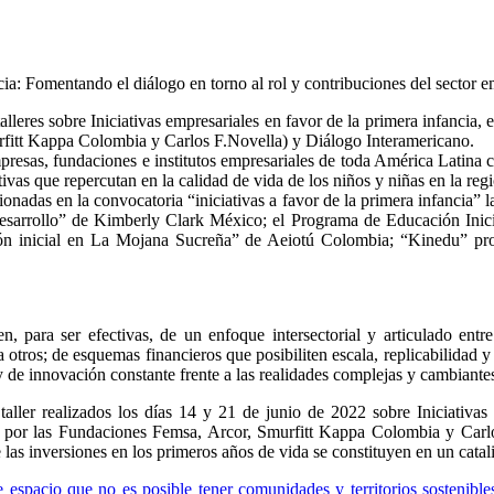
talleres sobre Iniciativas empresariales en favor de la primera infanc
fitt Kappa Colombia y Carlos F.Novella) y Diálogo Interamericano.
resas, fundaciones e institutos empresariales de toda América Latina c
tivas que repercutan en la calidad de vida de los niños y niñas en la reg
ionadas en la convocatoria “iniciativas a favor de la primera infancia
arrollo” de Kimberly Clark México; el Programa de Educación Inicia
ción inicial en La Mojana Sucreña” de Aeiotú Colombia; “Kinedu” p
en, para ser efectivas, de un enfoque intersectorial y articulado entr
otros; de esquemas financieros que posibiliten escala, replicabilidad y
 y de innovación constante frente a las realidades complejas y cambiante
taller realizados los días 14 y 21 de junio de 2022 sobre Iniciativas 
por las Fundaciones Femsa, Arcor, Smurfitt Kappa Colombia y Carlos
las inversiones en los primeros años de vida se constituyen en un catali
e espacio que no es posible tener comunidades y territorios sostenibles