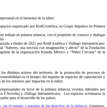
ia, espacios organizado por RedEAmérica, su Grupo Impulsor en Primera
on trabajo en primera infancia, con el propósito de conocer y dialogar
ión.
” lanzada a finales de 2021 por RedEAmérica y Diálogo Interamericano:
l “Saberes, una travesía con imaginación y afecto” de la Fundación
rograma de la organización Kinedu México y “Niñez Cercana” de la
e los distintos actores del territorio; de la promoción de procesos de
 sostenibilidad en el tiempo; del impulso de espacios de capacitación y
s de los entornos que impactan en la niñez.
empresariales en favor de la primera infancia, eventos liderados por
 F.Novella) y Diálogo Interamericano. Los espacios acentuaron la
zador para el desarrollo de los países.
, sin el respeto y garantía de los derechos de la infancia
. Asimismo,