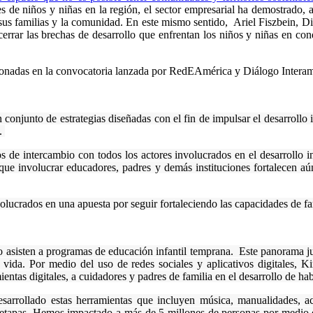
s de niños y niñas en la región, el sector empresarial ha demostrado, 
 sus familias y la comunidad. En este mismo sentido, Ariel Fiszbein, 
 a cerrar las brechas de desarrollo que enfrentan los niños y niñas en 
leccionadas en la convocatoria lanzada por RedEAmérica y Diálogo Intera
onjunto de estrategias diseñadas con el fin de impulsar el desarrollo int
d.
 de intercambio con todos los actores involucrados en el desarrollo in
 que involucrar educadores, padres y demás instituciones fortalecen a
volucrados en una apuesta por seguir fortaleciendo las capacidades de fa
o asisten a programas de educación infantil temprana. Este panorama jus
de vida. Por medio del uso de redes sociales y aplicativos digitale
tas digitales, a cuidadores y padres de familia en el desarrollo de hab
esarrollado estas herramientas que incluyen música, manualidades, a
as etapas. Hemos impactado a más de 5 millones de personas por medio 