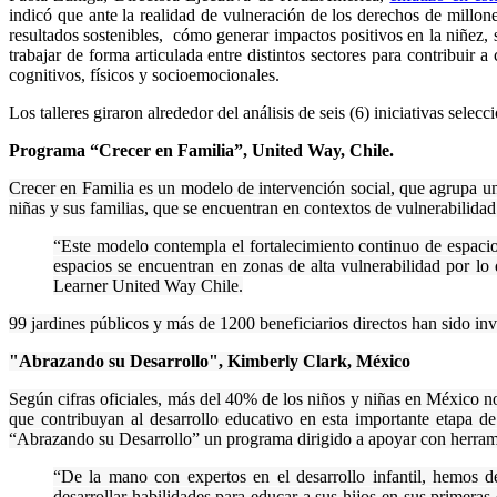
indicó que ante la realidad de vulneración de los derechos de millone
resultados sostenibles, cómo generar impactos positivos en la niñez,
trabajar de forma articulada entre distintos sectores para contribuir
cognitivos, físicos y socioemocionales.
Los talleres giraron alrededor del análisis de seis (6) iniciativas se
Programa “Crecer en Familia”, United Way, Chile.
Crecer en Familia es un modelo de intervención social, que agrupa un c
niñas y sus familias, que se encuentran en contextos de vulnerabilida
“Este modelo contempla el fortalecimiento continuo de espacios
espacios se encuentran en zonas de alta vulnerabilidad por lo
Learner United Way Chile.
99 jardines públicos y más de 1200 beneficiarios directos han sido in
"Abrazando su Desarrollo", Kimberly Clark, México
Según cifras oficiales, más del 40% de los niños y niñas en México n
que contribuyan al desarrollo educativo en esta importante etapa 
“Abrazando su Desarrollo” un programa dirigido a apoyar con herramien
“De la mano con expertos en el desarrollo infantil, hemos d
desarrollar habilidades para educar a sus hijos en sus primer