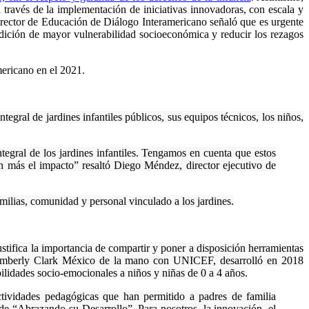
a través de la implementación de iniciativas innovadoras, con escala y
Director de Educación de Diálogo Interamericano señaló que es urgente
condición de mayor vulnerabilidad socioeconómica y reducir los rezagos
mericano en el 2021.
egral de jardines infantiles públicos, sus equipos técnicos, los niños,
tegral de los jardines infantiles. Tengamos en cuenta que estos
ún más el impacto” resaltó Diego Méndez, director ejecutivo de
milias, comunidad y personal vinculado a los jardines.
tifica la importancia de compartir y poner a disposición herramientas
s, Kimberly Clark México de la mano con UNICEF, desarrolló en 2018
ilidades socio-emocionales a niños y niñas de 0 a 4 años.
ctividades pedagógicas que han permitido a padres de familia
de “Abrazando su Desarrollo”. Para nosotros, la innovación, el