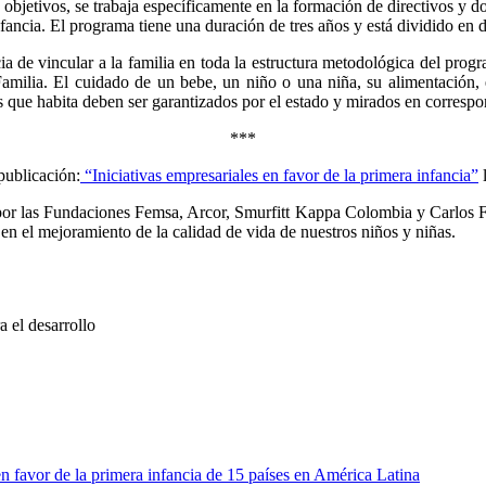
s objetivos, se trabaja específicamente en la formación de directivos y 
fancia. El programa tiene una duración de tres años y está dividido en 
 de vincular a la familia en toda la estructura metodológica del progr
amilia. El cuidado de un bebe, un niño o una niña, su alimentación, 
os que habita deben ser garantizados por el estado y mirados en corresp
***
publicación:
“Iniciativas empresariales en favor de la primera infancia”
l
 las Fundaciones Femsa, Arcor, Smurfitt Kappa Colombia y Carlos F.N
an en el mejoramiento de la calidad de vida de nuestros niños y niñas.
 el desarrollo
n favor de la primera infancia de 15 países en América Latina