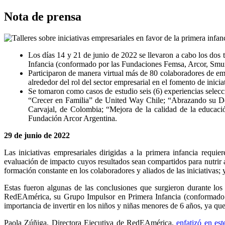
Nota de prensa
Los días 14 y 21 de junio de 2022 se llevaron a cabo los dos 
Infancia (conformado por las Fundaciones Femsa, Arcor, Smur
Participaron de manera virtual más de 80 colaboradores de emp
alrededor del rol del sector empresarial en el fomento de inicia
Se tomaron como casos de estudio seis (6) experiencias selecc
“Crecer en Familia” de United Way Chile; “Abrazando su Des
Carvajal, de Colombia; “Mejora de la calidad de la educa
Fundación Arcor Argentina.
29 de junio de 2022
Las iniciativas empresariales dirigidas a la primera infancia requier
evaluación de impacto cuyos resultados sean compartidos para nutrir a 
formación constante en los colaboradores y aliados de las iniciativas;
Estas fueron algunas de las conclusiones que surgieron durante los 
RedEAmérica, su Grupo Impulsor en Primera Infancia (conformado 
importancia de invertir en los niños y niñas menores de 6 años, ya que 
Paola Zúñiga, Directora Ejecutiva de RedEAmérica,
enfatizó en est