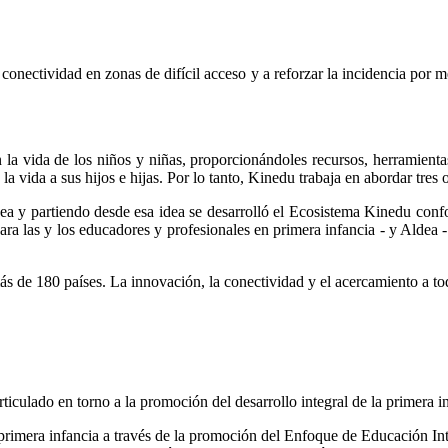
a conectividad en zonas de difícil acceso y a reforzar la incidencia por
n la vida de los niños y niñas, proporcionándoles recursos, herramient
vida a sus hijos e hijas. Por lo tanto, Kinedu trabaja en abordar tres o
ea y partiendo desde esa idea se desarrolló el Ecosistema Kinedu conf
a las y los educadores y profesionales en primera infancia - y Aldea - 
s de 180 países. La innovación, la conectividad y el acercamiento a tod
rticulado en torno a la promoción del desarrollo integral de la primera i
a primera infancia a través de la promoción del Enfoque de Educación In