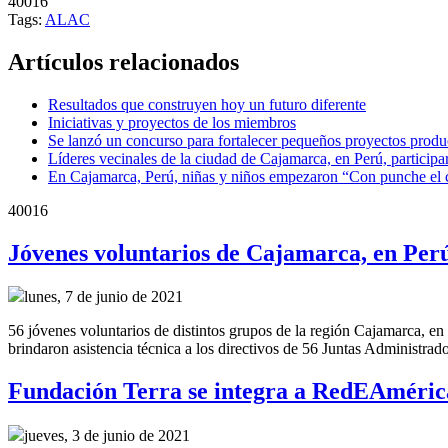
40016
Tags:
ALAC
Artículos relacionados
Resultados que construyen hoy un futuro diferente
Iniciativas y proyectos de los miembros
Se lanzó un concurso para fortalecer pequeños proyectos produ
Líderes vecinales de la ciudad de Cajamarca, en Perú, participar
En Cajamarca, Perú, niñas y niños empezaron “Con punche el 
40016
Jóvenes voluntarios de Cajamarca, en Perú
lunes, 7 de junio de 2021
56 jóvenes voluntarios de distintos grupos de la región Cajamarca, en 
brindaron asistencia técnica a los directivos de 56 Juntas Administra
Fundación Terra se integra a RedEAméric
jueves, 3 de junio de 2021