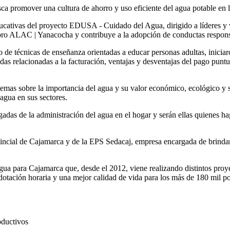
 promover una cultura de ahorro y uso eficiente del agua potable en l
ducativas del proyecto EDUSA - Cuidado del Agua, dirigido a líderes y v
bro ALAC | Yanacocha y contribuye a la adopción de conductas responsab
de técnicas de enseñanza orientadas a educar personas adultas, iniciaron 
as relacionadas a la facturación, ventajas y desventajas del pago puntu
emas sobre la importancia del agua y su valor económico, ecológico y s
agua en sus sectores.
argadas de la administración del agua en el hogar y serán ellas quiene
ncial de Cajamarca y de la EPS Sedacaj, empresa encargada de brindar e
 para Cajamarca que, desde el 2012, viene realizando distintos proyec
dotación horaria y una mejor calidad de vida para los más de 180 mil p
oductivos