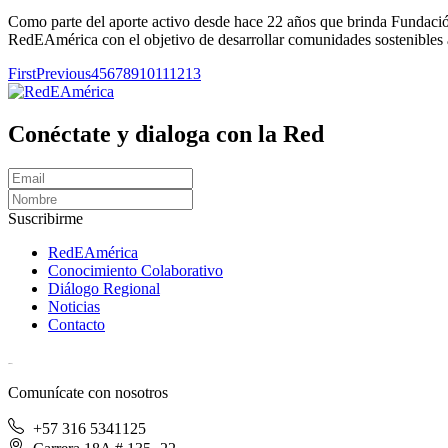
Como parte del aporte activo desde hace 22 años que brinda Fundación 
RedEAmérica con el objetivo de desarrollar comunidades sostenibles
First
Previous
4
5
6
7
8
9
10
11
12
13
Conéctate y dialoga con la Red
Suscribirme
RedEAmérica
Conocimiento Colaborativo
Diálogo Regional
Noticias
Contacto
[User:Username]
Comunícate con nosotros
+57 316 5341125