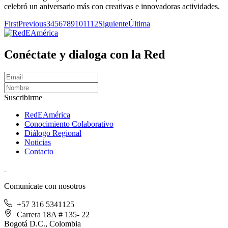
celebró un aniversario más con creativas e innovadoras actividades.
First
Previous
3
4
5
6
7
8
9
10
11
12
Siguiente
Última
Conéctate y dialoga con la Red
Suscribirme
RedEAmérica
Conocimiento Colaborativo
Diálogo Regional
Noticias
Contacto
[User:Username]
Comunícate con nosotros
+57 316 5341125
Carrera 18A # 135- 22
Bogotá D.C., Colombia