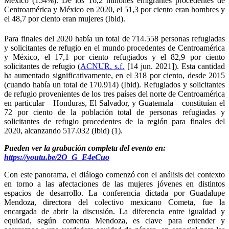
México (154%). De los 16,2 millones emigrantes procedentes de 
Centroamérica y México en 2020, el 51,3 por ciento eran hombres y 
el 48,7 por ciento eran mujeres (Ibid).
Para finales del 2020 había un total de 714.558 personas refugiadas 
y solicitantes de refugio en el mundo procedentes de Centroamérica 
y México, el 17,1 por ciento refugiados y el 82,9 por ciento 
solicitantes de refugio (
ACNUR, s.f.
 [14 jun. 2021]). Esta cantidad 
ha aumentado significativamente, en el 318 por ciento, desde 2015 
(cuando había un total de 170.914) (Ibid). Refugiados y solicitantes 
de refugio provenientes de los tres países del norte de Centroamérica 
en particular – Honduras, El Salvador, y Guatemala – constituían el 
72 por ciento de la población total de personas refugiadas y 
solicitantes de refugio procedentes de la región para finales del 
2020, alcanzando 517.032 (Ibid) (1).
Pueden ver la grabación completa del evento en: 
https://youtu.be/2O_G_E4eCuo
Con este panorama, el diálogo comenzó con el análisis del contexto 
en torno a las afectaciones de las mujeres jóvenes en distintos 
espacios de desarrollo. La conferencia dictada por Guadalupe 
Mendoza, directora del colectivo mexicano Cometa, fue la 
encargada de abrir la discusión. La diferencia entre igualdad y 
equidad, según comenta Mendoza, es clave para entender y 