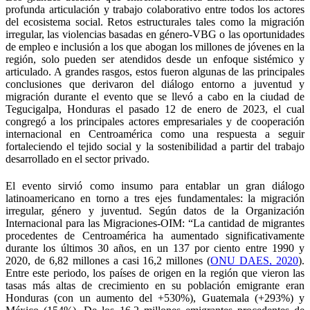
profunda articulación y trabajo colaborativo entre todos los actores 
del ecosistema social. Retos estructurales tales como la migración 
irregular, las violencias basadas en género-VBG o las oportunidades 
de empleo e inclusión a los que abogan los millones de jóvenes en la 
región, solo pueden ser atendidos desde un enfoque sistémico y 
articulado. A grandes rasgos, estos fueron algunas de las principales 
conclusiones que derivaron del diálogo entorno a juventud y 
migración durante el evento que se llevó a cabo en la ciudad de 
Tegucigalpa, Honduras el pasado 12 de enero de 2023, el cual 
congregó a los principales actores empresariales y de cooperación 
internacional en Centroamérica como una respuesta a seguir 
fortaleciendo el tejido social y la sostenibilidad a partir del trabajo 
desarrollado en el sector privado. 
El evento sirvió como insumo para entablar un gran diálogo 
latinoamericano en torno a tres ejes fundamentales: la migración 
irregular, género y juventud. Según datos de la Organización 
Internacional para las Migraciones-OIM: “La cantidad de migrantes 
procedentes de Centroamérica ha aumentado significativamente 
durante los últimos 30 años, en un 137 por ciento entre 1990 y 
2020, de 6,82 millones a casi 16,2 millones (
ONU DAES, 2020
). 
Entre este periodo, los países de origen en la región que vieron las 
tasas más altas de crecimiento en su población emigrante eran 
Honduras (con un aumento del +530%), Guatemala (+293%) y 