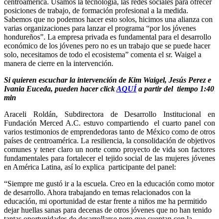
centroamérica. Usamos la tecnología, las redes sociales para ofrecer 
posiciones de trabajo, de formación profesional a la medida. 
Sabemos que no podemos hacer esto solos, hicimos una alianza con 
varias organizaciones para lanzar el programa “por los jóvenes 
hondureños”. La empresa privada es fundamental para el desarrollo 
económico de los jóvenes pero no es un trabajo que se puede hacer 
solo, necesitamos de todo el ecosistema” comenta el sr. Waigel a 
manera de cierre en la intervención.
Si quieren escuchar la intervención de Kim Waigel, Jesús Perez e 
Ivania Euceda, pueden hacer click 
AQUÍ
 a partir del  tiempo 1:40 
min
Araceli Roldán, 
Subdirectora de Desarrollo Institucional en 
Fundación Merced A.C. estuvo compartiendo  el cuarto panel con 
varios testimonios de emprendedoras tanto de México como de otros 
países de centroamérica. La resiliencia, la consolidación de objetivos 
comunes y tener claro un norte como proyecto de vida son factores 
fundamentales para fortalecer el tejido social de las mujeres jóvenes 
en América Latina, así lo explica  participante del panel:
“Siempre me gustó ir a la escuela. Creo en la educación como motor 
de desarrollo. Ahora trabajando en temas relacionados con la 
educación, mi oportunidad de estar frente a niños me ha permitido 
dejar huellas sanas para decenas de otros jóvenes que no han tenido 
tantas oportunidades de desarrollarse pero que cuentan con la 