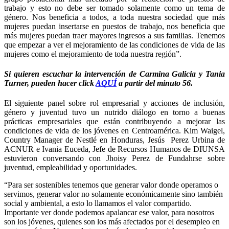
trabajo y esto no debe ser tomado solamente como un tema de 
género. Nos beneficia a todos, a toda nuestra sociedad que más 
mujeres puedan insertarse en puestos de trabajo, nos beneficia que 
más mujeres puedan traer mayores ingresos a sus familias. Tenemos 
que empezar a ver el mejoramiento de las condiciones de vida de las 
mujeres como el mejoramiento de toda nuestra región”.
Si quieren escuchar la intervención de Carmina Galicia y Tania 
Turner, pueden hacer click 
AQUÍ
 a partir del minuto 56.
El siguiente panel 
sobre rol empresarial y acciones de inclusión, 
género y juventud tuvo un nutrido diálogo en torno a buenas 
prácticas empresariales que están contribuyendo a mejorar las 
condiciones de vida de los jóvenes en Centroamérica. Kim Waigel, 
Country Manager de Nestlé en Honduras, Jesús  Perez Urbina de 
ACNUR e Ivania Euceda, Jefe de Recursos Humanos de DIUNSA 
estuvieron conversando con Jhoisy Perez de Fundahrse sobre 
juventud, empleabilidad y oportunidades.  
“Para ser sostenibles tenemos que generar valor donde operamos o 
servimos, generar valor no solamente económicamente sino también 
social y ambiental, a esto lo llamamos el valor compartido. 
Importante ver donde podemos apalancar ese valor, para nosotros 
son los jóvenes, quienes son los más afectados por el desempleo en 