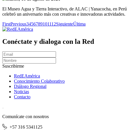
El Museo Agua y Tierra Interactivo, de ALAC | Yanacocha, en Perú
celebró un aniversario más con creativas e innovadoras actividades.
First
Previous
3
4
5
6
7
8
9
10
11
12
Siguiente
Última
Conéctate y dialoga con la Red
Suscribirme
RedEAmérica
Conocimiento Colaborativo
Diálogo Regional
Noticias
Contacto
[User:Username]
Comunícate con nosotros
+57 316 5341125