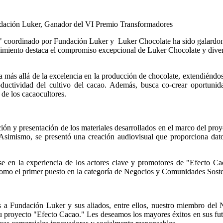
 coordinado por Fundación Luker y  Luker Chocolate ha sido galardon
imiento destaca el compromiso excepcional de Luker Chocolate y diverso
s allá de la excelencia en la producción de chocolate, extendiéndose 
roductividad del cultivo del cacao. Además, busca co-crear oportunid
 de los cacaocultores.
ón y presentación de los materiales desarrollados en el marco del proyec
. Asimismo, se presentó una creación audiovisual que proporciona datos
 en la experiencia de los actores clave y promotores de "Efecto Ca
como el primer puesto en la categoría de Negocios y Comunidades Soste
s a Fundación Luker y sus aliados, entre ellos, nuestro miembro del
proyecto "Efecto Cacao." Les deseamos los mayores éxitos en sus futur