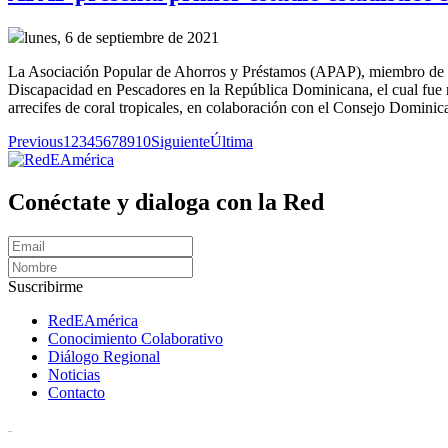
lunes, 6 de septiembre de 2021
La Asociación Popular de Ahorros y Préstamos (APAP), miembro de Re
Discapacidad en Pescadores en la República Dominicana, el cual fue
arrecifes de coral tropicales, en colaboración con el Consejo Domi
Previous
1
2
3
4
5
6
7
8
9
10
Siguiente
Última
Conéctate y dialoga con la Red
Suscribirme
RedEAmérica
Conocimiento Colaborativo
Diálogo Regional
Noticias
Contacto
[User:Username]