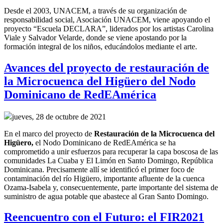
Desde el 2003, UNACEM, a través de su organización de
responsabilidad social, Asociación UNACEM, viene apoyando el
proyecto “Escuela DECLARA”, liderados por los artistas Carolina
Viale y Salvador Velarde, donde se viene apostando por la
formación integral de los niños, educándolos mediante el arte.
Avances del proyecto de restauración de
la Microcuenca del Higüero del Nodo
Dominicano de RedEAmérica
jueves, 28 de octubre de 2021
En el marco del
p
royecto
de
R
estauración de la
M
icrocuenca del
Higüero
,
el
Nodo Dominicano de RedEAmérica
se ha
comprometido a
unir esfuerzos para recuperar
la capa boscosa de la
s
comunidades La Cuaba y El Limón en Santo Domingo, República
Dominicana.
Precisamente allí
se identificó el primer foco de
contaminación del río Higüero, importante afluente de la cuenca
Ozama-Isabela y, consecuentemente,
parte importante del sistema de
suministro de agua potable
que abastece al Gran Santo Domingo
.
Reencuentro con el Futuro: el FIR2021