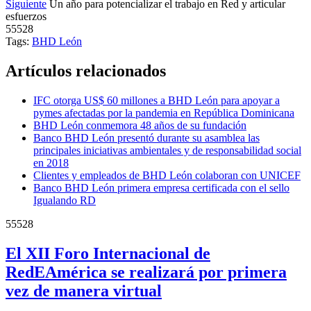
Siguiente
Un año para potencializar el trabajo en Red y articular
esfuerzos
55528
Tags:
BHD León
Artículos relacionados
IFC otorga US$ 60 millones a BHD León para apoyar a
pymes afectadas por la pandemia en República Dominicana
BHD León conmemora 48 años de su fundación
Banco BHD León presentó durante su asamblea las
principales iniciativas ambientales y de responsabilidad social
en 2018
Clientes y empleados de BHD León colaboran con UNICEF
Banco BHD León primera empresa certificada con el sello
Igualando RD
55528
El XII Foro Internacional de
RedEAmérica se realizará por primera
vez de manera virtual