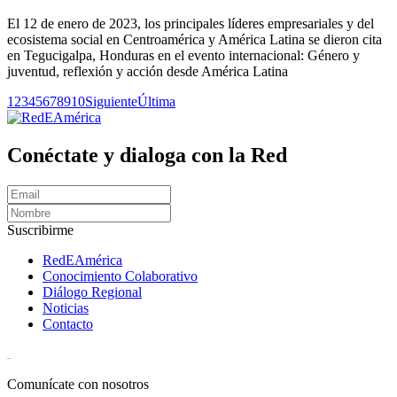
El 12 de enero de 2023, los principales líderes empresariales y del
ecosistema social en Centroamérica y América Latina se dieron cita
en Tegucigalpa, Honduras en el evento internacional: Género y
juventud, reflexión y acción desde América Latina
1
2
3
4
5
6
7
8
9
10
Siguiente
Última
Conéctate y dialoga con la Red
Suscribirme
RedEAmérica
Conocimiento Colaborativo
Diálogo Regional
Noticias
Contacto
[User:Username]
Comunícate con nosotros