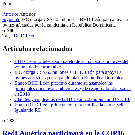
Puig.
Anterior
Anterior
Siguiente
IFC otorga US$ 60 millones a BHD León para apoyar a
pymes afectadas por la pandemia en República Dominicana
61988
Tags:
BHD León
Artículos relacionados
BHD León fortalece su modelo de acción social a través del
voluntariado corporativo
IFC otorga US$ 60 millones a BHD León para apoyar a
pymes afectadas por la pandemia en República Dominicana
Banco BHD León presentó durante su asamblea las
principales iniciativas ambientales y de responsabilidad social
en 2018
Clientes y empleados de BHD León colaboran con UNICEF
Banco BHD León primera empresa certificada con el sello
Igualando RD
61988
RedEAmérica participará en la COP16