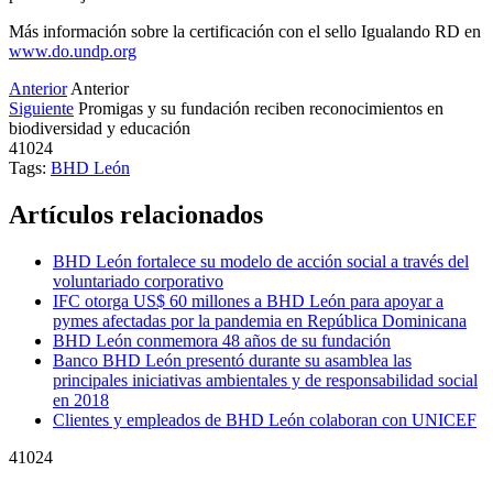
Más información sobre la certificación con el sello Igualando RD en
www.do.undp.org
Anterior
Anterior
Siguiente
Promigas y su fundación reciben reconocimientos en
biodiversidad y educación
41024
Tags:
BHD León
Artículos relacionados
BHD León fortalece su modelo de acción social a través del
voluntariado corporativo
IFC otorga US$ 60 millones a BHD León para apoyar a
pymes afectadas por la pandemia en República Dominicana
BHD León conmemora 48 años de su fundación
Banco BHD León presentó durante su asamblea las
principales iniciativas ambientales y de responsabilidad social
en 2018
Clientes y empleados de BHD León colaboran con UNICEF
41024