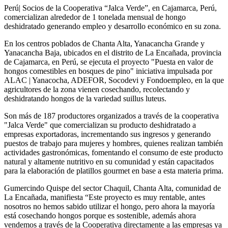
Perú| Socios de la Cooperativa “Jalca Verde”, en Cajamarca, Perú,
comercializan alrededor de 1 tonelada mensual de hongo
deshidratado generando empleo y desarrollo económico en su zona.
En los centros poblados de Chanta Alta, Yanacancha Grande y
Yanacancha Baja, ubicados en el distrito de La Encañada, provincia
de Cajamarca, en Perú, se ejecuta el proyecto "Puesta en valor de
hongos comestibles en bosques de pino" iniciativa impulsada por
ALAC | Yanacocha, ADEFOR, Socodevi y Fondoempleo, en la que
agricultores de la zona vienen cosechando, recolectando y
deshidratando hongos de la variedad suillus luteus.
Son más de 187 productores organizados a través de la cooperativa
"Jalca Verde" que comercializan su producto deshidratado a
empresas exportadoras, incrementando sus ingresos y generando
puestos de trabajo para mujeres y hombres, quienes realizan también
actividades gastronómicas, fomentando el consumo de este producto
natural y altamente nutritivo en su comunidad y están capacitados
para la elaboración de platillos gourmet en base a esta materia prima.
Gumercindo Quispe del sector Chaquil, Chanta Alta, comunidad de
La Encañada, manifiesta “Este proyecto es muy rentable, antes
nosotros no hemos sabido utilizar el hongo, pero ahora la mayoría
está cosechando hongos porque es sostenible, además ahora
vendemos a través de la Cooperativa directamente a las empresas ya