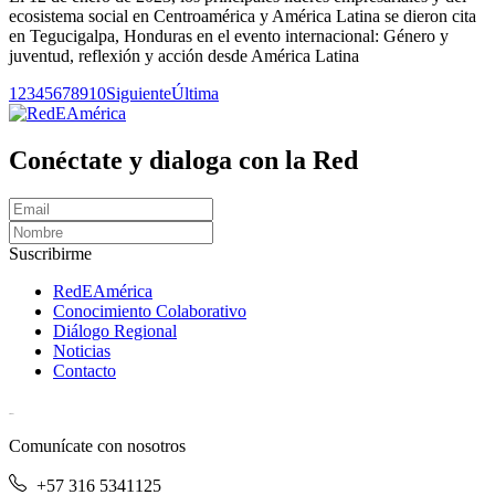
ecosistema social en Centroamérica y América Latina se dieron cita
en Tegucigalpa, Honduras en el evento internacional: Género y
juventud, reflexión y acción desde América Latina
1
2
3
4
5
6
7
8
9
10
Siguiente
Última
Conéctate y dialoga con la Red
Suscribirme
RedEAmérica
Conocimiento Colaborativo
Diálogo Regional
Noticias
Contacto
[User:Username]
Comunícate con nosotros
+57 316 5341125