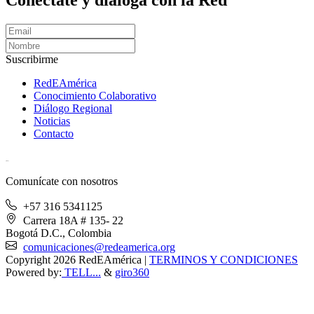
Suscribirme
RedEAmérica
Conocimiento Colaborativo
Diálogo Regional
Noticias
Contacto
[User:Username]
Comunícate con nosotros
+57 316 5341125
Carrera 18A # 135- 22
Bogotá D.C., Colombia
comunicaciones@redeamerica.org
Copyright 2026 RedEAmérica
|
TERMINOS Y CONDICIONES
Powered by:
TELL...
&
giro360