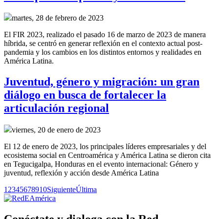
martes, 28 de febrero de 2023
El FIR 2023, realizado el pasado 16 de marzo de 2023 de manera
híbrida, se centró en generar reflexión en el contexto actual post-
pandemia y los cambios en los distintos entornos y realidades en
América Latina.
Juventud, género y migración: un gran
diálogo en busca de fortalecer la
articulación regional
viernes, 20 de enero de 2023
El 12 de enero de 2023, los principales líderes empresariales y del
ecosistema social en Centroamérica y América Latina se dieron cita
en Tegucigalpa, Honduras en el evento internacional: Género y
juventud, reflexión y acción desde América Latina
1
2
3
4
5
6
7
8
9
10
Siguiente
Última
Conéctate y dialoga con la Red