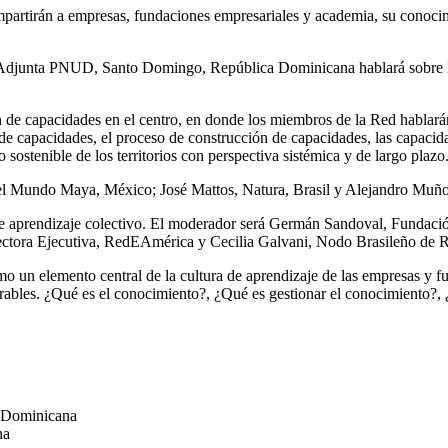
artirán a empresas, fundaciones empresariales y academia, su conocimie
 Adjunta PNUD, Santo Domingo, República Dominicana hablará sobre la
 de capacidades en el centro, en donde los miembros de la Red hablará
 de capacidades, el proceso de construcción de capacidades, las capacida
 sostenible de los territorios con perspectiva sistémica y de largo plazo
el Mundo Maya, México; José Mattos, Natura, Brasil y Alejandro Mu
 de aprendizaje colectivo. El moderador será Germán Sandoval, Fundaci
ectora Ejecutiva, RedEAmérica y Cecilia Galvani, Nodo Brasileño de
mo un elemento central de la cultura de aprendizaje de las empresas y 
ables. ¿Qué es el conocimiento?, ¿Qué es gestionar el conocimiento?, 
a Dominicana
na