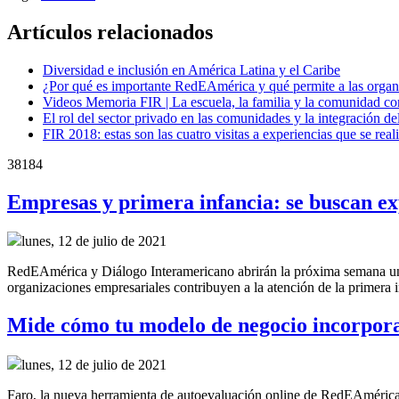
Artículos relacionados
Diversidad e inclusión en América Latina y el Caribe
¿Por qué es importante RedEAmérica y qué permite a las orga
Videos Memoria FIR | La escuela, la familia y la comunidad c
El rol del sector privado en las comunidades y la integración de
FIR 2018: estas son las cuatro visitas a experiencias que se real
38184
Empresas y primera infancia: se buscan ex
lunes, 12 de julio de 2021
RedEAmérica y Diálogo Interamericano abrirán la próxima semana una c
organizaciones empresariales contribuyen a la atención de la primera 
Mide cómo tu modelo de negocio incorpora 
lunes, 12 de julio de 2021
Faro, la nueva herramienta de autoevaluación online de RedEAmérica