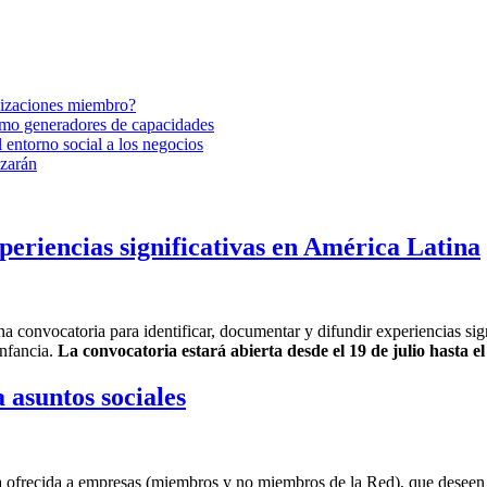
nizaciones miembro?
omo generadores de capacidades
l entorno social a los negocios
izarán
periencias significativas en América Latina
onvocatoria para identificar, documentar y difundir experiencias signi
infancia.
La convocatoria estará abierta desde el 19 de julio hasta e
asuntos sociales
 ofrecida a empresas (miembros y no miembros de la Red), que deseen 