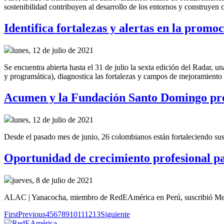
sostenibilidad contribuyen al desarrollo de los entornos y construyen 
Identifica fortalezas y alertas en la promo
lunes, 12 de julio de 2021
Se encuentra abierta hasta el 31 de julio la sexta edición del Radar, u
y programática), diagnostica las fortalezas y campos de mejoramient
Acumen y la Fundación Santo Domingo pres
lunes, 12 de julio de 2021
Desde el pasado mes de junio, 26 colombianos están fortaleciendo sus h
Oportunidad de crecimiento profesional 
jueves, 8 de julio de 2021
ALAC | Yanacocha, miembro de RedEAmérica en Perú, suscribió Me
First
Previous
4
5
6
7
8
9
10
11
12
13
Siguiente