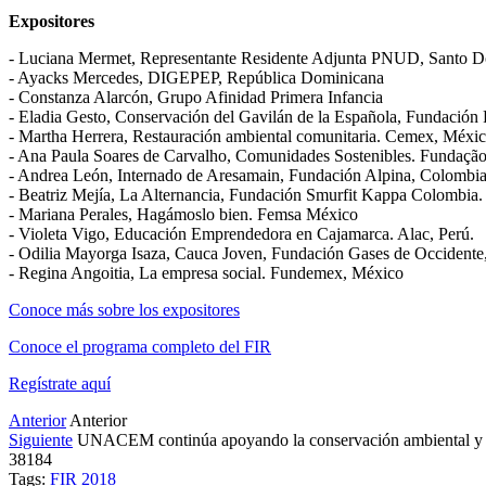
Expositores
- Luciana Mermet, Representante Residente Adjunta PNUD, Santo 
- Ayacks Mercedes, DIGEPEP, República Dominicana
- Constanza Alarcón, Grupo Afinidad Primera Infancia
- Eladia Gesto, Conservación del Gavilán de la Española, Fundació
- Martha Herrera, Restauración ambiental comunitaria. Cemex, Méxic
- Ana Paula Soares de Carvalho, Comunidades Sostenibles. Fundação
- Andrea León, Internado de Aresamain, Fundación Alpina, Colombia
- Beatriz Mejía, La Alternancia, Fundación Smurfit Kappa Colombia.
- Mariana Perales, Hagámoslo bien. Femsa México
- Violeta Vigo, Educación Emprendedora en Cajamarca. Alac, Perú.
- Odilia Mayorga Isaza, Cauca Joven, Fundación Gases de Occidente
- Regina Angoitia, La empresa social. Fundemex, México
Conoce más sobre los expositores
Conoce el programa completo del FIR
Regístrate aquí
Anterior
Anterior
Siguiente
UNACEM continúa apoyando la conservación ambiental y l
38184
Tags:
FIR 2018