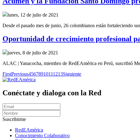
Acumen y la Fundación Santo Domingo pres
lunes, 12 de julio de 2021
Desde el pasado mes de junio, 26 colombianos están fortaleciendo sus h
Oportunidad de crecimiento profesional 
jueves, 8 de julio de 2021
ALAC | Yanacocha, miembro de RedEAmérica en Perú, suscribió Me
First
Previous
4
5
6
7
8
9
10
11
12
13
Siguiente
Conéctate y dialoga con la Red
Suscribirme
RedEAmérica
Conocimiento Colaborativo