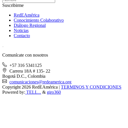
Suscribirme
RedEAmérica
Conocimiento Colaborativo
Diálogo Regional
Noticias
Contacto
[User:Username]
Comunícate con nosotros
+57 316 5341125
Carrera 18A # 135- 22
Bogotá D.C., Colombia
comunicaciones@redeamerica.org
Copyright 2026 RedEAmérica
|
TERMINOS Y CONDICIONES
Powered by:
TELL...
&
giro360