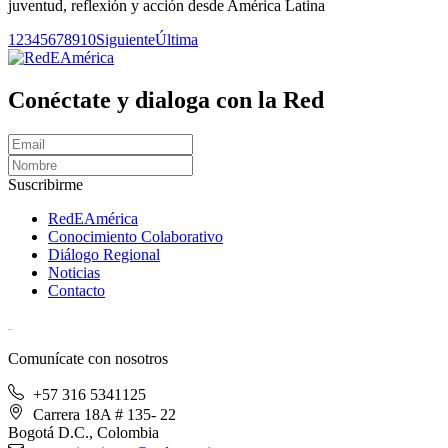
juventud, reflexión y acción desde América Latina
1
2
3
4
5
6
7
8
9
10
Siguiente
Última
Conéctate y dialoga con la Red
Suscribirme
RedEAmérica
Conocimiento Colaborativo
Diálogo Regional
Noticias
Contacto
[User:Username]
Comunícate con nosotros
+57 316 5341125
Carrera 18A # 135- 22
Bogotá D.C., Colombia