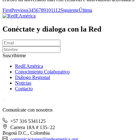
First
Previous
3
4
5
6
7
8
9
10
11
12
Siguiente
Última
Conéctate y dialoga con la Red
Suscribirme
RedEAmérica
Conocimiento Colaborativo
Diálogo Regional
Noticias
Contacto
[User:Username]
Comunícate con nosotros
+57 316 5341125
Carrera 18A # 135- 22
Bogotá D.C., Colombia
comunicaciones@redeamerica.org