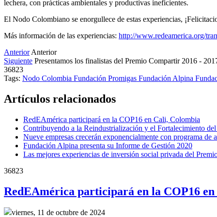
lechera, con prácticas ambientales y productivas ineficientes.
El Nodo Colombiano se enorgullece de estas experiencias, ¡Felicitaci
Más información de las experiencias:
http://www.redeamerica.org/tra
Anterior
Anterior
Siguiente
Presentamos los finalistas del Premio Compartir 2016 - 201
36823
Tags:
Nodo Colombia
Fundación Promigas
Fundación Alpina
Fundac
Artículos relacionados
RedEAmérica participará en la COP16 en Cali, Colombia
Contribuyendo a la Reindustrialización y el Fortalecimiento d
Nueve empresas crecerán exponencialmente con programa de ac
Fundación Alpina presenta su Informe de Gestión 2020
Las mejores experiencias de inversión social privada del Prem
36823
RedEAmérica participará en la COP16 en 
viernes, 11 de octubre de 2024