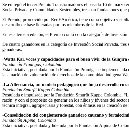
Se entregó el tercer Premio Transformadores el pasado 16 de marzo e
Social Privada y Comunidades Sostenibles, tres son fundaciones q
El Premio, promovido por RedEAmérica, tiene como objetivo visibiliz
desarrollo de base lideradas por los miembros de la Red.
En esta tercera edición, el Premio contó con la categoría de Inversi
De cuatro ganadores en la categoría de Inversión Social Privada, tr
ganadoras:
-Watta Kai, voces y capacidades para el buen vivir de la Guajira
Fundación Promigas, Colombia
Esta iniciativa, postulada por la Fundación Promigas e implementad
la situación de vulneración de derechos de la comunidad indígena Wayu
-La Alternancia, un modelo pedagógico que forja desarrollo rur
Fundación Smurfit Kappa Colombia
Postulada e impulsada por la Fundación Smurfit Kappa Colombia, “La A
razón, y con el propósito de generar en los niños y jóvenes del sec
técnica integral, agropecuaria y forestal, con énfasis en la creación de
-Consolidación del conglomerado ganadero caucano y fortalecimi
Fundación Alpina, Colombia
Esta iniciativa, postulada y liderada por la Fundación Alpina de Colom