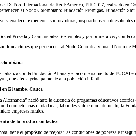
n el IX Foro Internacional de RedEAmérica, FIR 2017, realizado en Cór
ue pertenecen al Nodo Colombiano: Fundación Promigas, Fundación Sm
ar y enaltecer experiencias innovadoras, inspiradoras y sobresalientes
ón Social Privada y Comunidades Sostenibles y por primera vez, con la
es son fundaciones que pertenecen al Nodo Colombia y una al Nodo de M
 colombiana
a en alianza con la Fundación Alpina y el acompañamiento de FUCAI en 
u, que afecta principalmente a la población infantil.
al en El tambo, Cauca
lternancia” nació ante la ausencia de programas educativos acordes co
tor rural competencias ciudadanas, laborales y de emprendimiento, la
 micro empresas rurales.
ento de la producción láctea
bia, tiene el propósito de mejorar las condiciones de pobreza e inseguri