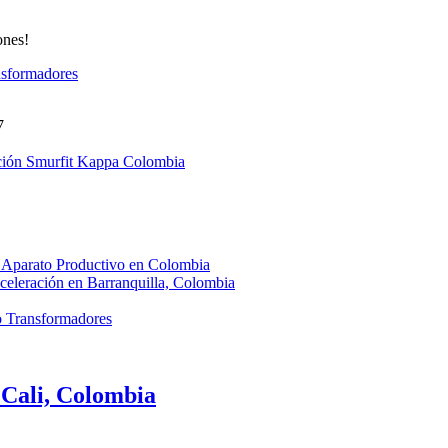
ones!
nsformadores
7
ión Smurfit Kappa Colombia
el Aparato Productivo en Colombia
eleración en Barranquilla, Colombia
io Transformadores
Cali, Colombia