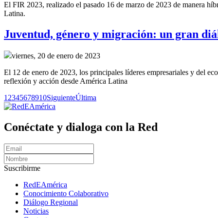
El FIR 2023, realizado el pasado 16 de marzo de 2023 de manera híbrid
Latina.
Juventud, género y migración: un gran diál
viernes, 20 de enero de 2023
El 12 de enero de 2023, los principales líderes empresariales y del e
reflexión y acción desde América Latina
1
2
3
4
5
6
7
8
9
10
Siguiente
Última
Conéctate y dialoga con la Red
Suscribirme
RedEAmérica
Conocimiento Colaborativo
Diálogo Regional
Noticias