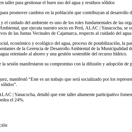
es para promover cambios en la población que contribuyan al desarrollo 
y el cuidado del ambiente es uno de los roles fundamentales de las organ
Ambiental, que ejecuta nuestro socio en Perú, ALAC | Yanacocha, se orga
ivos de las Juntas Vecinales de Cajamarca, respecto al cuidado del agua
cial, económico y ecológico del agua, proceso de potabilización, la part
resentantes de la Gerencia de Desarrollo Ambiental de la Municipalid
 agua orientado al ahorro y una gestión sostenible del recurso hídrico.
de la sesión manifestaron su compromiso con la difusión y adopción de p
ez, manifestó “Este es un trabajo que será socializado por los represent
 sólidos”.
AC | Yanacocha, detalló que este taller altamente participativo fomenta
ordea el 24%.
ción