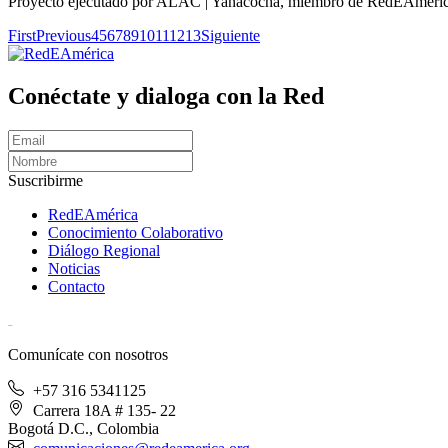
Proyecto ejecutado por ALAC | Yanacocha, miembro de RedEAmérica en
First
Previous
4
5
6
7
8
9
10
11
12
13
Siguiente
Conéctate y dialoga con la Red
Suscribirme
RedEAmérica
Conocimiento Colaborativo
Diálogo Regional
Noticias
Contacto
[User:Username]
Comunícate con nosotros
+57 316 5341125
Carrera 18A # 135- 22
Bogotá D.C., Colombia