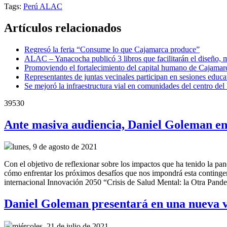
Tags:
Perú
ALAC
Artículos relacionados
Regresó la feria “Consume lo que Cajamarca produce”
ALAC – Yanacocha publicó 3 libros que facilitarán el diseño, m
Promoviendo el fortalecimiento del capital humano de Cajamar
Representantes de juntas vecinales participan en sesiones educa
Se mejoró la infraestructura vial en comunidades del centro del
39530
Ante masiva audiencia, Daniel Goleman en
lunes, 9 de agosto de 2021
Con el objetivo de reflexionar sobre los impactos que ha tenido la pa
cómo enfrentar los próximos desafíos que nos impondrá esta contingen
internacional Innovación 2050 “Crisis de Salud Mental: la Otra Pand
Daniel Goleman presentará en una nueva v
miércoles, 21 de julio de 2021