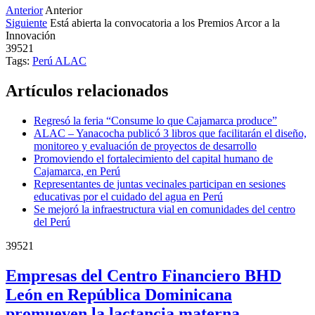
Anterior
Anterior
Siguiente
Está abierta la convocatoria a los Premios Arcor a la
Innovación
39521
Tags:
Perú
ALAC
Artículos relacionados
Regresó la feria “Consume lo que Cajamarca produce”
ALAC – Yanacocha publicó 3 libros que facilitarán el diseño,
monitoreo y evaluación de proyectos de desarrollo
Promoviendo el fortalecimiento del capital humano de
Cajamarca, en Perú
Representantes de juntas vecinales participan en sesiones
educativas por el cuidado del agua en Perú
Se mejoró la infraestructura vial en comunidades del centro
del Perú
39521
Empresas del Centro Financiero BHD
León en República Dominicana
promueven la lactancia materna