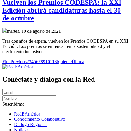
Vuelven los Premios CODESPA: la XXI
Edición abrirá candidaturas hasta el 30
de octubre
martes, 10 de agosto de 2021
Tras dos años de espera, vuelven los Premios CODESPA en su XXI
Edición. Los premios se enmarcan en la sostenibilidad y el
crecimiento inclusivo.
First
Previous
2
3
4
5
6
7
8
9
10
11
Siguiente
Última
Conéctate y dialoga con la Red
Suscribirme
RedEAmérica
Conocimiento Colaborativo
Diálogo Regional
Noticias