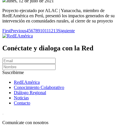
lunes, 12 de julio de 2021
Proyecto ejecutado por ALAC | Yanacocha, miembro de
RedEAmérica en Perú, presentó los impactos generados de su
intervención en comunidades rurales, al cierre de su proyecto
First
Previous
4
5
6
7
8
9
10
11
12
13
Siguiente
Conéctate y dialoga con la Red
Suscribirme
RedEAmérica
Conocimiento Colaborativo
Diálogo Regional
Noticias
Contacto
[User:Username]
Comunícate con nosotros