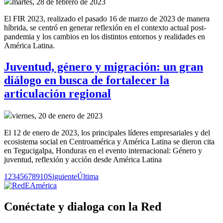
martes, 28 de febrero de 2023
El FIR 2023, realizado el pasado 16 de marzo de 2023 de manera
híbrida, se centró en generar reflexión en el contexto actual post-
pandemia y los cambios en los distintos entornos y realidades en
América Latina.
Juventud, género y migración: un gran
diálogo en busca de fortalecer la
articulación regional
viernes, 20 de enero de 2023
El 12 de enero de 2023, los principales líderes empresariales y del
ecosistema social en Centroamérica y América Latina se dieron cita
en Tegucigalpa, Honduras en el evento internacional: Género y
juventud, reflexión y acción desde América Latina
1
2
3
4
5
6
7
8
9
10
Siguiente
Última
Conéctate y dialoga con la Red