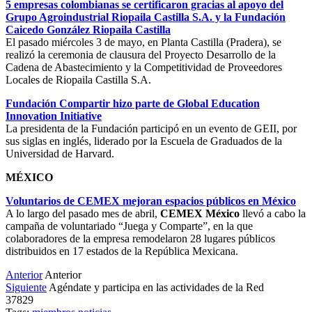
5 empresas colombianas se certificaron gracias al apoyo del
Grupo Agroindustrial Riopaila Castilla S.A. y la Fundación
Caicedo González Riopaila Castilla
El pasado miércoles 3 de mayo, en Planta Castilla (Pradera), se
realizó la ceremonia de clausura del Proyecto Desarrollo de la
Cadena de Abastecimiento y la Competitividad de Proveedores
Locales de Riopaila Castilla S.A.
Fundación Compartir hizo parte de Global Education
Innovation Initiative
La presidenta de la Fundación participó en un evento de GEII, por
sus siglas en inglés, liderado por la Escuela de Graduados de la
Universidad de Harvard.
MÉXICO
Voluntarios de CEMEX mejoran espacios públicos en México
A lo largo del pasado mes de abril,
CEMEX México
llevó a cabo la
campaña de voluntariado “Juega y Comparte”, en la que
colaboradores de la empresa remodelaron 28 lugares públicos
distribuidos en 17 estados de la República Mexicana.
Anterior
Anterior
Siguiente
Agéndate y participa en las actividades de la Red
37829