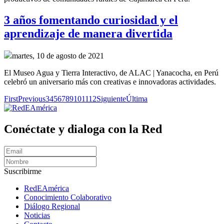
3 años fomentando curiosidad y el
aprendizaje de manera divertida
martes, 10 de agosto de 2021
El Museo Agua y Tierra Interactivo, de ALAC | Yanacocha, en Perú
celebró un aniversario más con creativas e innovadoras actividades.
First
Previous
3
4
5
6
7
8
9
10
11
12
Siguiente
Última
Conéctate y dialoga con la Red
Suscribirme
RedEAmérica
Conocimiento Colaborativo
Diálogo Regional
Noticias