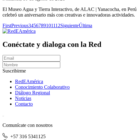
El Museo Agua y Tierra Interactivo, de ALAC | Yanacocha, en Perú
celebró un aniversario más con creativas e innovadoras actividades.
First
Previous
3
4
5
6
7
8
9
10
11
12
Siguiente
Última
Conéctate y dialoga con la Red
Suscribirme
RedEAmérica
Conocimiento Colaborativo
Diálogo Regional
Noticias
Contacto
[User:Username]
Comunícate con nosotros
+57 316 5341125