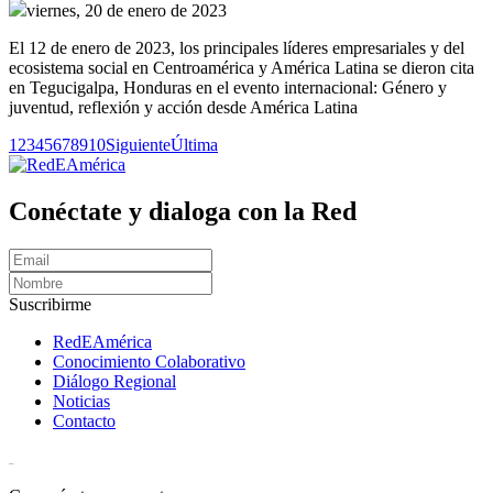
viernes, 20 de enero de 2023
El 12 de enero de 2023, los principales líderes empresariales y del
ecosistema social en Centroamérica y América Latina se dieron cita
en Tegucigalpa, Honduras en el evento internacional: Género y
juventud, reflexión y acción desde América Latina
1
2
3
4
5
6
7
8
9
10
Siguiente
Última
Conéctate y dialoga con la Red
Suscribirme
RedEAmérica
Conocimiento Colaborativo
Diálogo Regional
Noticias
Contacto
[User:Username]