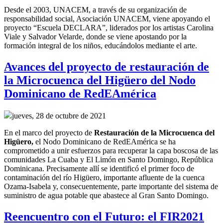
Desde el 2003, UNACEM, a través de su organización de
responsabilidad social, Asociación UNACEM, viene apoyando el
proyecto “Escuela DECLARA”, liderados por los artistas Carolina
Viale y Salvador Velarde, donde se viene apostando por la
formación integral de los niños, educándolos mediante el arte.
Avances del proyecto de restauración de
la Microcuenca del Higüero del Nodo
Dominicano de RedEAmérica
jueves, 28 de octubre de 2021
En el marco del
p
royecto
de
R
estauración de la
M
icrocuenca del
Higüero
,
el
Nodo Dominicano de RedEAmérica
se ha
comprometido a
unir esfuerzos para recuperar
la capa boscosa de la
s
comunidades La Cuaba y El Limón en Santo Domingo, República
Dominicana.
Precisamente allí
se identificó el primer foco de
contaminación del río Higüero, importante afluente de la cuenca
Ozama-Isabela y, consecuentemente,
parte importante del sistema de
suministro de agua potable
que abastece al Gran Santo Domingo
.
Reencuentro con el Futuro: el FIR2021