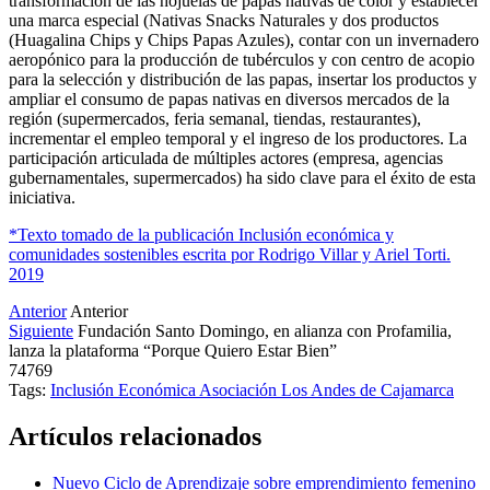
transformación de las hojuelas de papas nativas de color y establecer
una marca especial (Nativas Snacks Naturales y dos productos
(Huagalina Chips y Chips Papas Azules), contar con un invernadero
aeropónico para la producción de tubérculos y con centro de acopio
para la selección y distribución de las papas, insertar los productos y
ampliar el consumo de papas nativas en diversos mercados de la
región (supermercados, feria semanal, tiendas, restaurantes),
incrementar el empleo temporal y el ingreso de los productores. La
participación articulada de múltiples actores (empresa, agencias
gubernamentales, supermercados) ha sido clave para el éxito de esta
iniciativa.
*Texto tomado de la publicación Inclusión económica y
comunidades sostenibles escrita por Rodrigo Villar y Ariel Torti.
2019
Anterior
Anterior
Siguiente
Fundación Santo Domingo, en alianza con Profamilia,
lanza la plataforma “Porque Quiero Estar Bien”
74769
Tags:
Inclusión Económica
Asociación Los Andes de Cajamarca
Artículos relacionados
Nuevo Ciclo de Aprendizaje sobre emprendimiento femenino