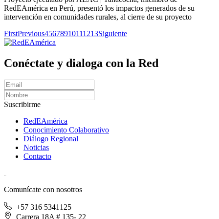
RedEAmérica en Perú, presentó los impactos generados de su
intervención en comunidades rurales, al cierre de su proyecto
First
Previous
4
5
6
7
8
9
10
11
12
13
Siguiente
Conéctate y dialoga con la Red
Suscribirme
RedEAmérica
Conocimiento Colaborativo
Diálogo Regional
Noticias
Contacto
[User:Username]
Comunícate con nosotros
+57 316 5341125
Carrera 18A # 135- 22