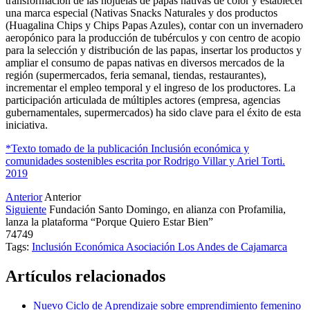
transformación de las hojuelas de papas nativas de color y establecer
una marca especial (Nativas Snacks Naturales y dos productos
(Huagalina Chips y Chips Papas Azules), contar con un invernadero
aeropónico para la producción de tubérculos y con centro de acopio
para la selección y distribución de las papas, insertar los productos y
ampliar el consumo de papas nativas en diversos mercados de la
región (supermercados, feria semanal, tiendas, restaurantes),
incrementar el empleo temporal y el ingreso de los productores. La
participación articulada de múltiples actores (empresa, agencias
gubernamentales, supermercados) ha sido clave para el éxito de esta
iniciativa.
*Texto tomado de la publicación Inclusión económica y
comunidades sostenibles escrita por Rodrigo Villar y Ariel Torti.
2019
Anterior
Anterior
Siguiente
Fundación Santo Domingo, en alianza con Profamilia,
lanza la plataforma “Porque Quiero Estar Bien”
74749
Tags:
Inclusión Económica
Asociación Los Andes de Cajamarca
Artículos relacionados
Nuevo Ciclo de Aprendizaje sobre emprendimiento femenino