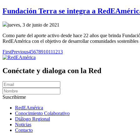
Fundación Terra se integra a RedEAméric
jueves, 3 de junio de 2021
Como parte del aporte activo desde hace 22 años que brinda Fundación 
RedEAmérica con el objetivo de desarrollar comunidades sostenibles
First
Previous
4
5
6
7
8
9
10
11
12
13
Conéctate y dialoga con la Red
Suscribirme
RedEAmérica
Conocimiento Colaborativo
Diálogo Regional
Noticias
Contacto