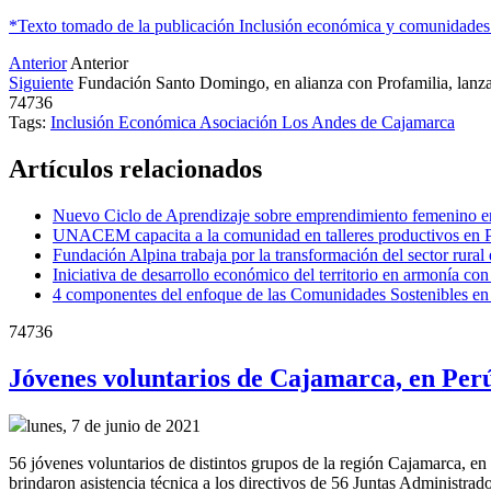
*Texto tomado de la publicación Inclusión económica y comunidades so
Anterior
Anterior
Siguiente
Fundación Santo Domingo, en alianza con Profamilia, lanza
74736
Tags:
Inclusión Económica
Asociación Los Andes de Cajamarca
Artículos relacionados
Nuevo Ciclo de Aprendizaje sobre emprendimiento femenino e
UNACEM capacita a la comunidad en talleres productivos en 
Fundación Alpina trabaja por la transformación del sector rura
Iniciativa de desarrollo económico del territorio en armonía con
4 componentes del enfoque de las Comunidades Sostenibles en l
74736
Jóvenes voluntarios de Cajamarca, en Perú
lunes, 7 de junio de 2021
56 jóvenes voluntarios de distintos grupos de la región Cajamarca, en 
brindaron asistencia técnica a los directivos de 56 Juntas Administra