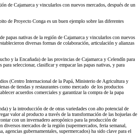
región de Cajamarca y vincularlos con nuevos mercados, después de un
ito de Proyecto Conga es un buen ejemplo sobre las diferentes
s de papas nativas de la región de Cajamarca y vincularlos con nuevos
stablecieron diversas formas de colaboración, articulación y alianzas
rocucho y la Encañada) de las provincias de Cajamarca y Celendín para
 para seleccionar, clasificar y empacar las papas nativas, y para
tudios (Centro Internacional de la Papá, Ministerio de Agricultura y
adenas de tiendas y restaurantes como mercado de los productos
blecer acuerdos comerciales y garantizar la compra de la papa
da) y la introducción de de otras variedades con alto potencial de
ar valor al producto a través de la transformación de las hojuelas de
contar con un invernadero aeropónico para la producción de
 en diversos mercados de la región (supermercados, feria semanal,
resa, agencias gubernamentales, supermercados) ha sido clave para el