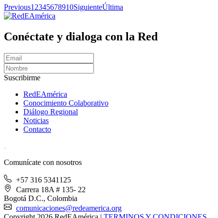
Previous
1
2
3
4
5
6
7
8
9
10
Siguiente
Última
Conéctate y dialoga con la Red
Suscribirme
RedEAmérica
Conocimiento Colaborativo
Diálogo Regional
Noticias
Contacto
[User:Username]
Comunícate con nosotros
+57 316 5341125
Carrera 18A # 135- 22
Bogotá D.C., Colombia
comunicaciones@redeamerica.org
Copyright 2026 RedEAmérica
|
TERMINOS Y CONDICIONES