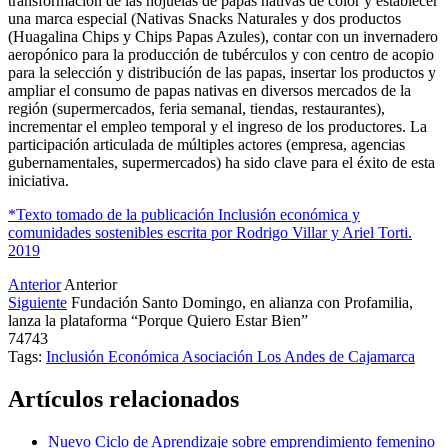
transformación de las hojuelas de papas nativas de color y establecer
una marca especial (Nativas Snacks Naturales y dos productos
(Huagalina Chips y Chips Papas Azules), contar con un invernadero
aeropónico para la producción de tubérculos y con centro de acopio
para la selección y distribución de las papas, insertar los productos y
ampliar el consumo de papas nativas en diversos mercados de la
región (supermercados, feria semanal, tiendas, restaurantes),
incrementar el empleo temporal y el ingreso de los productores. La
participación articulada de múltiples actores (empresa, agencias
gubernamentales, supermercados) ha sido clave para el éxito de esta
iniciativa.
*Texto tomado de la publicación Inclusión económica y
comunidades sostenibles escrita por Rodrigo Villar y Ariel Torti.
2019
Anterior
Anterior
Siguiente
Fundación Santo Domingo, en alianza con Profamilia,
lanza la plataforma “Porque Quiero Estar Bien”
74743
Tags:
Inclusión Económica
Asociación Los Andes de Cajamarca
Artículos relacionados
Nuevo Ciclo de Aprendizaje sobre emprendimiento femenino