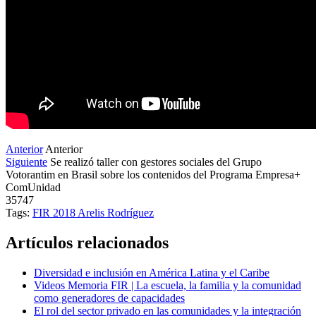
Anterior
Anterior
Siguiente
Se realizó taller con gestores sociales del Grupo
Votorantim en Brasil sobre los contenidos del Programa Empresa+
ComUnidad
35747
Tags:
FIR 2018
Arelis Rodríguez
Artículos relacionados
Diversidad e inclusión en América Latina y el Caribe
Videos Memoria FIR | La escuela, la familia y la comunidad
como generadores de capacidades
El rol del sector privado en las comunidades y la integración