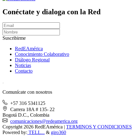
Conéctate y dialoga con la Red
Suscribirme
RedEAmérica
Conocimiento Colaborativo
Diálogo Regional
Noticias
Contacto
[User:Username]
Comunícate con nosotros
+57 316 5341125
Carrera 18A # 135- 22
Bogotá D.C., Colombia
comunicaciones@redeamerica.org
Copyright 2026 RedEAmérica
|
TERMINOS Y CONDICIONES
Powered by:
TELL...
&
giro360